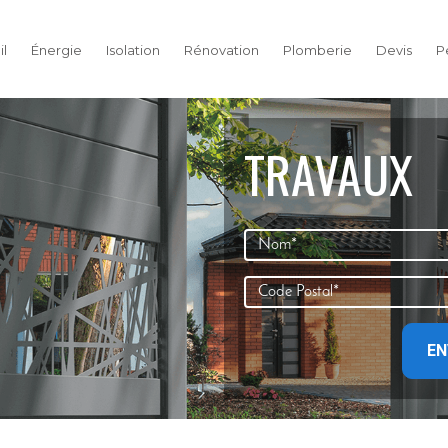
l
Énergie
Isolation
Rénovation
Plomberie
Devis
P
TRAVAUX
EN