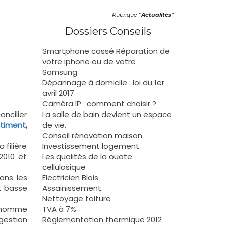
Rubrique
"Actualités"
Dossiers Conseils
Smartphone cassé Réparation de
votre iphone ou de votre
Samsung
Dépannage à domicile : loi du 1er
avril 2017
Caméra IP : comment choisir ?
oncilier
La salle de bain devient un espace
timent
,
de vie.
Conseil rénovation maison
 filière
Investissement logement
2010 et
Les qualités de la ouate
cellulosique
dans les
Electricien Blois
t basse
Assainissement
Nettoyage toiture
n nomme
TVA à 7%
 gestion
Réglementation thermique 2012