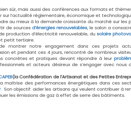
ien sûr, mais aussi des conférences aux formats et thèmes
mer sur l’actualité réglementaire, économique et technologiqu
pondre au mieux à la demande croissante du marché sur les p
rtir de sources
d’énergies renouvelables
, le salon a consac
e production d’électricité renouvelable, du
solaire photovo
 petit tertiaire.
n de montrer notre engagement dans ces projets actu
sion et pendant ces 4 jours, rencontré de nombreux visiteu
ons concrètes et pratiques devant répondre à leur
problé
ofessionnels et acteurs désireux de s’engager avec nous 
CAPEB
(la Confédération de l’Artisanat et des Petites Entrep
la maîtrise des performances énergétiques dans ces sect
®
.
Son objectif: aider les artisans qui veulent contribuer à re
er les émissions de gaz à effet de serre des bâtiments.