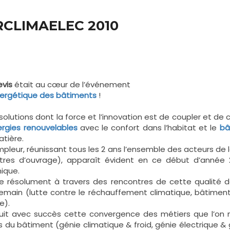
RCLIMAELEC 2010
evis
était au cœur de l’événement
nergétique des bâtiments
!
olutions dont la force et l’innovation est de coupler et de c
rgies renouvelables
avec le confort dans l’habitat et le
bâ
tière.
leur, réunissant tous les 2 ans l’ensemble des acteurs de la
maîtres d’ouvrage), apparaît évident en ce début d’année 
ique.
crire résolument à travers des rencontres de cette qualité 
demain (lutte contre le réchauffement climatique, bâtimen
e).
it avec succès cette convergence des métiers que l’o
 du bâtiment (génie climatique & froid, génie électrique &