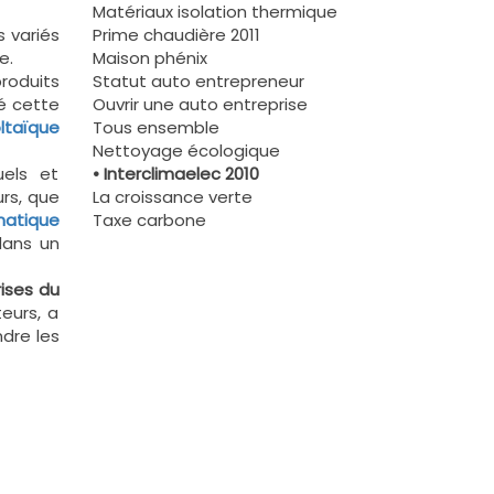
Matériaux isolation thermique
 variés
Prime chaudière 2011
e.
Maison phénix
roduits
Statut auto entrepreneur
ré cette
Ouvrir une auto entreprise
ltaïque
Tous ensemble
Nettoyage écologique
els et
• Interclimaelec 2010
rs, que
La croissance verte
matique
Taxe carbone
dans un
rises du
eurs, a
ndre les